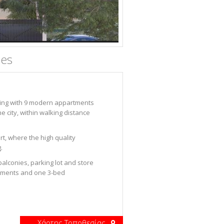
es
lding with 9 modern appartments
he city, within walking distance
t, where the high quality
.
lconies, parking lot and store
rtments and one 3-bed
Χάρτης Τοποθεσίας